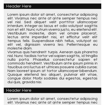
Header Here
Lorem ipsum dolor sit amet, consectetur adipiscing
elit. Vivamus nec ante at ante semper tempus nec
vel nisl. Sed aliquet velit porttitor ullamcorper
interdum. Integer ac lacus et odio volutpat sagittis
non et elit. Nunc rutrum viverra justo, eu eleifend elit.
Vestibulum molestie, diam vel ornare placerat,
lectus ante imperdiet nisi, et efficitur velit elit
tempus felis. Suspendisse nibh tellus, volutpat ac
elit vel, dignissim viverra leo. Pellentesque eu
molestie diam.
Vivamus quis hendrerit turpis. Aenean quis pharetra
nisl. Nunc facilisis tortor vel sapien sagittis, id fringilla
nulla porta. Phasellus consectetur sapien et
commodo hendrerit. Vestibulum ante ipsum primis in
faucibus orci luctus et ultrices posuere cubilia curae;
Nam laoreet ipsum at tortor ullamcorper bibendum.
Quisque eleifend leo aliquet, pulvinar elit vitae,
congue dolor. Morbi sodales dui egestas, egestas
dui quis, gravida nisi.
Header Here
Lorem ipsum dolor sit amet, consectetur adipiscing
elit. Vivamus nec ante at ante semper tempus nec