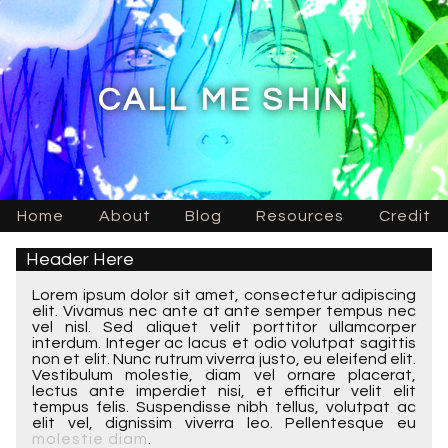
CALL ME SHIN
Home
About
Blog
Resources
Credit
Header Here
Lorem ipsum dolor sit amet, consectetur adipiscing
elit. Vivamus nec ante at ante semper tempus nec
vel nisl. Sed aliquet velit porttitor ullamcorper
interdum. Integer ac lacus et odio volutpat sagittis
non et elit. Nunc rutrum viverra justo, eu eleifend elit.
Vestibulum molestie, diam vel ornare placerat,
lectus ante imperdiet nisi, et efficitur velit elit
tempus felis. Suspendisse nibh tellus, volutpat ac
elit vel, dignissim viverra leo. Pellentesque eu
molestie diam
.